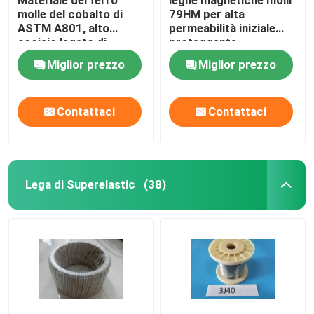
molle del cobalto di
79HM per alta
ASTM A801, alto
permeabilità iniziale
acciaio legato di
proteggente
saturazione magnetica
magnetica
Miglior prezzo
Miglior prezzo
magnetico
Contattaci
Contattaci
Lega di Superelastic
(38)