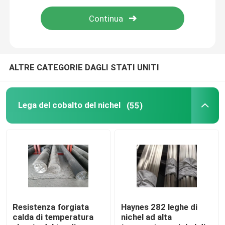
Lega del cobalto del nichel
Lega di nichel di Inconel
ALTRE CATEGORIE DAGLI STATI UNITI
Leghe magnetiche molli
Lega del cobalto del nichel
(55)
Lega di Superelastic
Leghe controllate di espansione
Materiale magnetostrittivo
Resistenza forgiata
Haynes 282 leghe di
calda di temperatura
nichel ad alta
Lega di Hastelloy