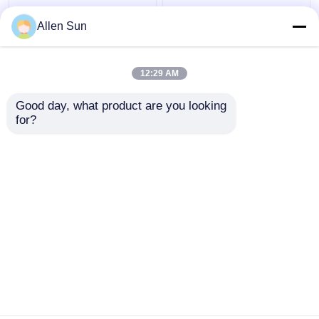
L'espansione
Lega controllata
Allen Sun
controllata della
forgiata calda di Kovar
tubatura di Kovar
di espansione, lega di
unisce in lega lo
vetro di sigillamento
12:29 AM
spessore 0.015-0.5mm
del tondino
Miglior prezzo
Miglior prezzo
di O.D. 0.2-8mm
Good day, what product are you looking 
for?
Contattaci
Contattaci
Osservi più
Casa
Circa noi
Contattaci
Desktop Site
Mappa del sito
Privacy Policy