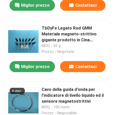
Miglior prezzo
Contattaci
TbDyFe Legato Rod GMM
Materiale magneto-strittivo
gigante prodotto in Cina
consegna rapida
MOQ：50 g
Prezzo：Negotiate
Miglior prezzo
Contattaci
Casa.
Cavo della guida d'onda per
l'indicatore di livello liquido ed il
Prodotti
sensore magnetostrittivi
MOQ：100 metri
Video
Prezzo：Negoziabile