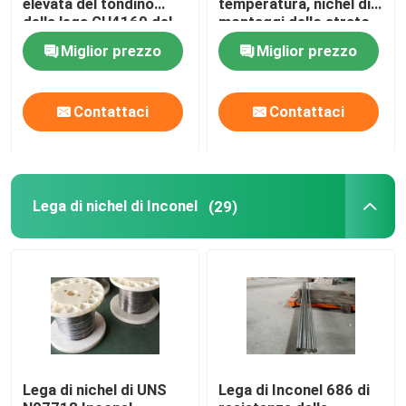
elevata del tondino
temperatura, nichel di
della lega GH4169 del
montaggi dello strato
cobalto del nichel
ha basato le leghe
Lega di Incoloy
Miglior prezzo
Miglior prezzo
Lega di nichel di Monel
Contattaci
Contattaci
Lega di Nimonic
Lega di nichel di Inconel
(29)
Leghe di Nitronic
Acciaio inossidabile speciale
Lega a magnete permanente
TI TA NB Lega ZR
Lega di nichel di UNS
Lega di Inconel 686 di