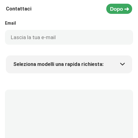
Contattaci
Dopo
Email
Seleziona modelli una rapida richiesta:
Prezzo del prodotto
Min.order quantity
Richiedi un campione
Più dettagli