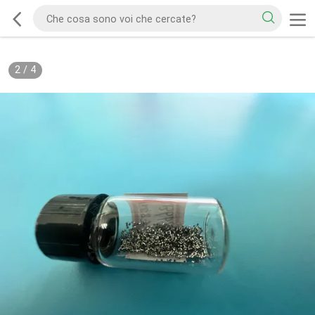
2
/
4