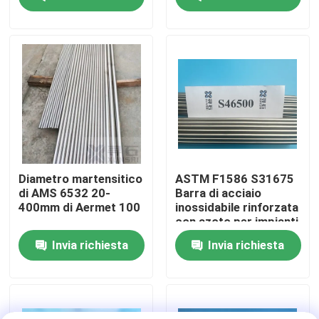
Su di noi
Visita alla fabbrica
Controllo della qualità
Contattaci
Diametro martensitico
ASTM F1586 S31675
di AMS 6532 20-
Barra di acciaio
400mm di Aermet 100
inossidabile rinforzata
Notizie
con azoto per impianti
chirurgici
Invia richiesta
Invia richiesta
Casi
Chiedi un preventivo