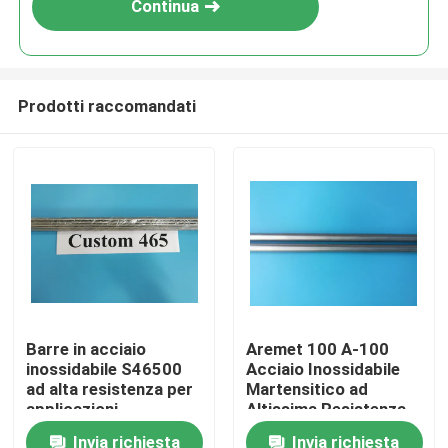
Continua
Prodotti raccomandati
Casa.
Barre in acciaio
Aremet 100 A-100
inossidabile S46500
Acciaio Inossidabile
Prodotti
ad alta resistenza per
Martensitico ad
applicazioni
Altissima Resistenza
chirurgiche
Invia richiesta
Invia richiesta
Video