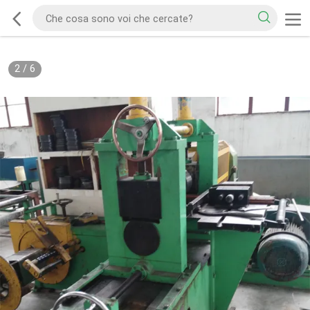
2
/
6