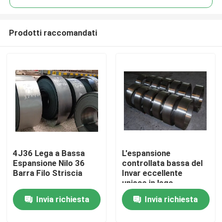
Prodotti raccomandati
4J36 Lega a Bassa
L'espansione
Casa.
Espansione Nilo 36
controllata bassa del
Barra Filo Striscia
Invar eccellente
unisce in lega
Prodotti
-60~80°C 4J32 con il
Invia richiesta
Invia richiesta
mn 0.20~0.60
Video