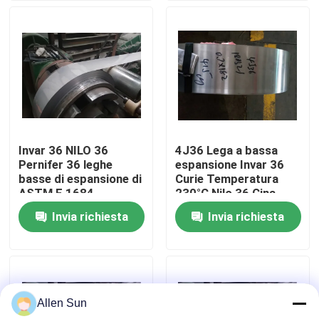
Su di noi
Visita alla fabbrica
Controllo della qualità
Invar 36 NILO 36
4J36 Lega a bassa
Pernifer 36 leghe
espansione Invar 36
Contattaci
basse di espansione di
Curie Temperatura
ASTM F 1684
230°C Nilo 36 Cina
Origine Spedizione
Invia richiesta
Invia richiesta
Notizie
rapida
Casi
Allen Sun
Chiedi un preventivo