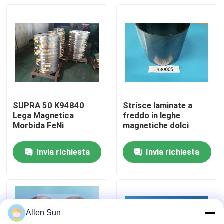
Su di noi
Visita alla fabbrica
Controllo della qualità
SUPRA 50 K94840
Strisce laminate a
Lega Magnetica
freddo in leghe
Contattaci
Morbida FeNi
magnetiche dolci
Invia richiesta
Invia richiesta
Notizie
Casi
Allen Sun
Chiedi un preventivo