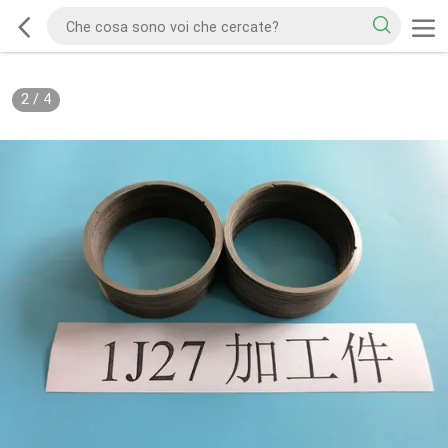
2
/
4