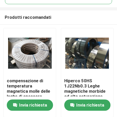
Prodotti raccomandati
compensazione di
Hiperco 50HS
Casa.
temperatura
1J22Nb0.3 Leghe
magnetica molle delle
magnetiche morbide
leghe di spessore
ad alta saturazione
Prodotti
1J38 di 2.0mm
magnetica
Invia richiesta
Invia richiesta
Video