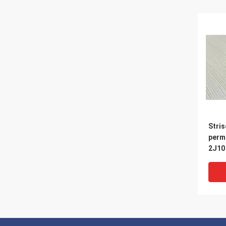
Stri
perm
2J10 
Rod 