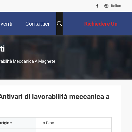
Italian
Eventi
Contattici
Richiedere Un
ti
Preventivo
orabilità Meccanica A Magnete
ntivari di lavorabilità meccanica a
origine
La Cina