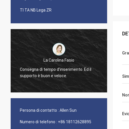
TI TA NB Lega ZR
DE
Gra
La Carolina Fasio
È stata
Consegna di tempo d'inserimento. Ed il
partner
supporto è buon e veloce.
Simi
nichel!
Nom
Persona di contatto :
Allen Sun
Evi
Numero di telefono :
+86 18112628895