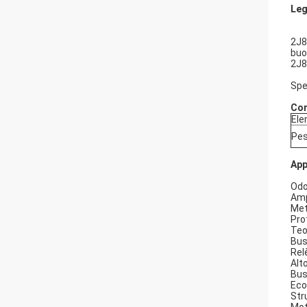
Leg
2J8
buo
2J8
Spe
Com
El
Pes
App
Odo
Amp
Met
Pro
Teo
Bus
Rel
Alt
Bus
Eco
Str