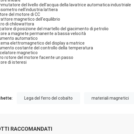
ore lineare
mutatore del livello dell'acqua della lavatrice automatica industriale
ssometro nell'industria lattiera
tore del motore di CC
rattore magnetico dell'equilibrio
ro di chilowattora
icatore di posizione del martello del giacimento di petrolio
ore a magnete permanente a bassa velocità
umento automatico
tema elettromagnetico del display a matrice
umento costante del controllo della temperatura
celatore magnetico
ro rotore del motore facente un passo
ore di isteresi
chette:
Lega del ferro del cobalto
materiali magnetici
TTI RACCOMANDATI