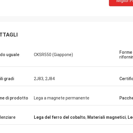
Miglior 
TTAGLI
Forme 
do uguale
CKSR550 (Giappone)
riforn
Weree di Daniel
 la relazione per 3 anni, grande
 di affari per la lega del cobalto del
li gradi
2J83, 2J84
Certif
e di prodotto
Lega a magnete permanente
Pacch
denziare
Lega del ferro del cobalto
,
Materiali magnetici
,
Le