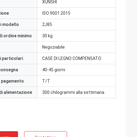
XUNSHI
zione
ISO 9001:2015
i modello
2J85
di ordine minimo
30 kg
Negoziabile
 particolari
CASE DI LEGNO COMPENSATO
 consegna
40-45 giorni
i pagamento
T/T
di alimentazione
300 chilogrammi alla settimana