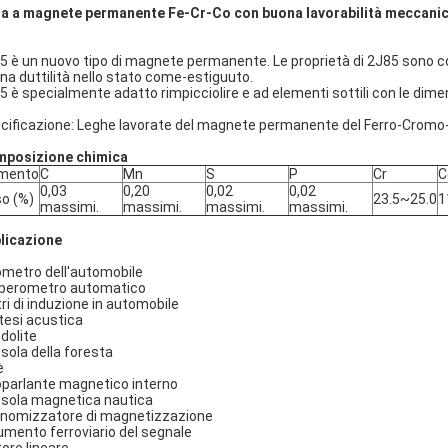
a a magnete permanente Fe-Cr-Co con buona lavorabilità meccani
5 è un nuovo tipo di magnete permanente. Le proprietà di 2J85 sono co
na duttilità nello stato come-estiguuto.
5 è specialmente adatto rimpicciolire e ad elementi sottili con le dim
cificazione: Leghe lavorate del magnete permanente del Ferro-Cromo
posizione chimica
emento
C
Mn
S
P
Cr
C
0,03
0,20
0,02
0,02
o (%)
23.5~25.0
1
massimi.
massimi.
massimi.
massimi.
licazione
metro dell'automobile
erometro automatico
ri di induzione in automobile
tesi acustica
dolite
sola della foresta
è
oparlante magnetico interno
sola magnetica nautica
nomizzatore di magnetizzazione
umento ferroviario del segnale