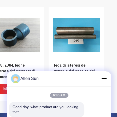
3, 2J84, leghe
lega di isteresi del
orate del magnete di
vanadio del cobalto del
menent del Ferro-
ferro di Srip della lega
Allen Sun
omo-cobalto 2J85
del ferro del cobalto 2J9
Miglior Prezzo
Miglior Prezzo
6:45 AM
Good day, what product are you looking 
for?