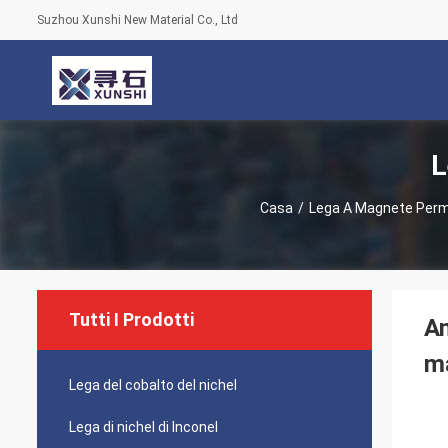
Suzhou Xunshi New Material Co., Ltd
L
Casa
/
Lega A Magnete Per
Tutti I Prodotti
Am
ma
Lega del cobalto del nichel
Lega di nichel di Inconel