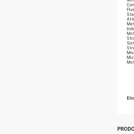
Mot
Com
Flu
Sta
Att
Met
Ind
Mot
Str
Sis
Str
Mis
Mic
Mot
Eti
PRODO