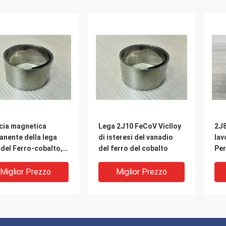
scia magnetica
Lega 2J10 FeCoV Viclloy
2J8
anente della lega
di isteresi del vanadio
lav
del Ferro-cobalto,
del ferro del cobalto
Per
And Wire
Cr
Miglior Prezzo
Miglior Prezzo