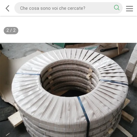
2
/
2