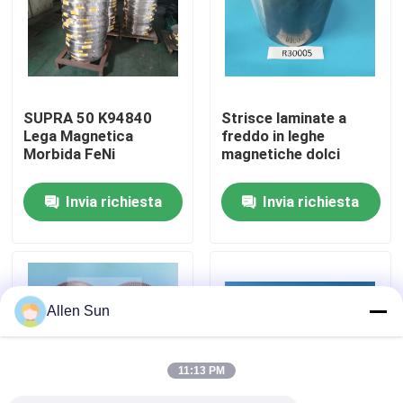
Su di noi
Visita alla fabbrica
SUPRA 50 K94840
Strisce laminate a
Lega Magnetica
freddo in leghe
Morbida FeNi
magnetiche dolci
Controllo della qualità
Invia richiesta
Invia richiesta
Contattaci
Notizie
Allen Sun
Casi
11:13 PM
Chiedi un preventivo