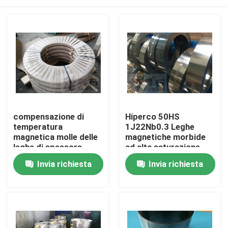
compensazione di
Hiperco 50HS
temperatura
1J22Nb0.3 Leghe
magnetica molle delle
magnetiche morbide
leghe di spessore
ad alta saturazione
1J38 di 2.0mm
magnetica
Casa.
Invia richiesta
Invia richiesta
Prodotti
Video