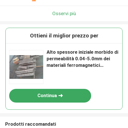
Osservi più
Ottieni il miglior prezzo per
Alto spessore iniziale morbido di
permeabilità 0.04-5.0mm dei
materiali ferromagnetici
HYMU80
Continua
Prodotti raccomandati