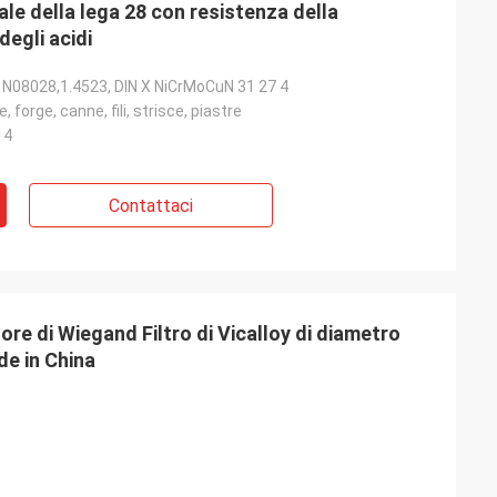
ale della lega 28 con resistenza della
degli acidi
 N08028,1.4523, DIN X NiCrMoCuN 31 27 4
e, forge, canne, fili, strisce, piastre
14
Contattaci
ore di Wiegand Filtro di Vicalloy di diametro
e in China