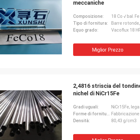
meccaniche
Composizione:
18 Co √ bal. Fe
Tipo di fornitura:
Barre rotonde, 
Equo grado:
Vacoflux 18 H
Miglior Prezzo
2,4816 striscia del tondin
nichel di NiCr15Fe
Gradi uguali:
NiCr15Fe, lega
Forme di fornitura:
Fabbricazione 
Densità:
80,43 g/cm3