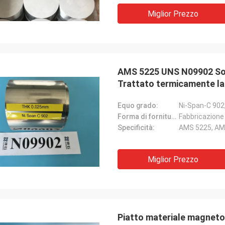
Miglior Prezzo
AMS 5225 UNS N09902 Soluz
Trattato termicamente la
Equo grado:
Ni-Span-C 902,
Forma di fornitura:
Fabbricazione a
Specificità:
AMS 5225, AM
Miglior Prezzo
Piatto materiale magnetos