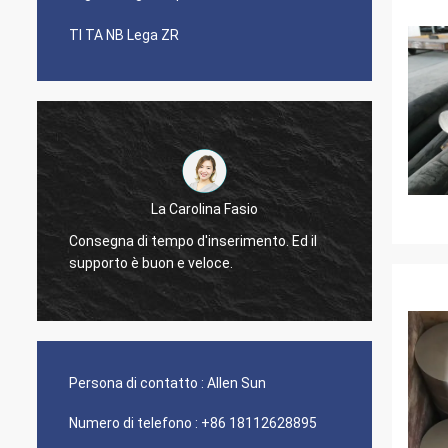
TI TA NB Lega ZR
La Carolina Fasio
È stata
Consegna di tempo d'inserimento. Ed il
partner
supporto è buon e veloce.
nichel!
Persona di contatto :
Allen Sun
Numero di telefono :
+86 18112628895