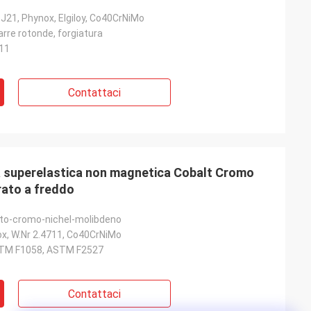
J21, Phynox, Elgiloy, Co40CrNiMo
 barre rotonde, forgiatura
11
Contattaci
superelastica non magnetica Cobalt Cromo
rato a freddo
lto-cromo-nichel-molibdeno
x, W.Nr 2.4711, Co40CrNiMo
TM F1058, ASTM F2527
Contattaci