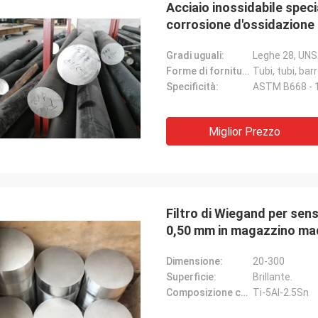
Acciaio inossidabile speci
corrosione d'ossidazione 
Gradi uguali:
Leghe 28, UNS
Forme di fornitura:
Tubi, tubi, barr
Specificità:
ASTM B668 - 
Miglior Prezzo
Weree di Daniel
 la relazione per 3 anni, grande
 di affari per la lega del cobalto del
Filtro di Wiegand per sens
0,50 mm in magazzino mad
Dimensione:
20-300
Superficie:
Brillante.
Composizione chimica:
Ti-5Al-2.5Sn