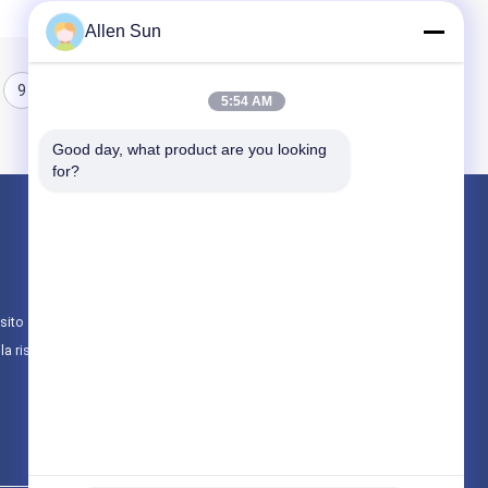
Allen Sun
9
10
11
5:54 AM
Good day, what product are you looking 
for?
Prodotti
Lega del cobalto del nichel
Lega di nichel di Inconel
sito
Leghe magnetiche molli
lla riservatezza
Tutte le categorie