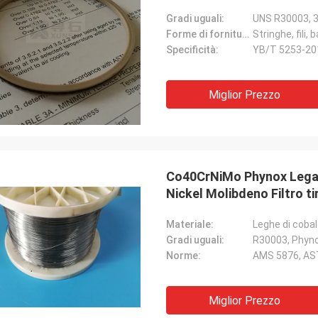
Gradi uguali:
UNS R30003, 3
Forme di fornitura:
Stringhe, fili,
Specificità:
YB/T 5253-20
Miglior Prezzo
Co40CrNiMo Phynox Lega 
Nickel Molibdeno Filtro ti
Materiale:
Leghe di coba
Gradi uguali:
R30003, Phyno
Norme:
AMS 5876, AS
Miglior Prezzo