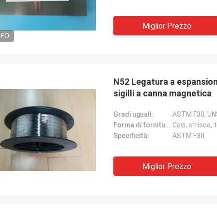
Miglior Prezzo
DEO
N52 Legatura a espansione 
sigilli a canna magnetica
Gradi uguali:
ASTM F30, UNS
Forma di fornitura:
Cavi, strisce, 
Specificità:
ASTM F30
Miglior Prezzo