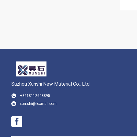
Suzhou Xunshi New Material Co., Ltd
+8618112628895
xun.shi@foxmail.com