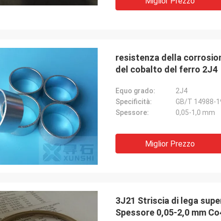
Miglior Prezzo
resistenza della corrosio
del cobalto del ferro 2J4
Equo grado:
2J4
Specificità:
GB/T 14988-1
Spessore:
0,05-1,0 mm
Miglior Prezzo
3J21 Striscia di lega sup
Spessore 0,05-2,0 mm C