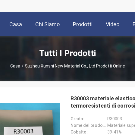
Casa
Chi Siamo
Prodotti
Video
Tutti I Prodotti
Casa
/
Suzhou Xunshi New Material Co., Ltd Prodotti Online
R30003 materiale elastico
termoresistenti di corros
Grado:
R30003
Nome del prodotto:
Materiale sup
Cobalto:
39-41%