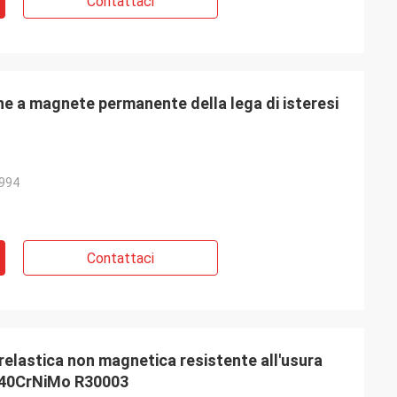
Contattaci
ne a magnete permanente della lega di isteresi
994
Contattaci
erelastica non magnetica resistente all'usura
o40CrNiMo R30003