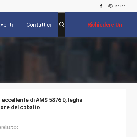
Italian
Eventi
Contattici
Richiedere Un
Preventivo
 eccellente di AMS 5876 D, leghe
ione del cobalto
erelastico